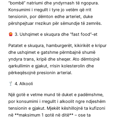
“bombë” natriumi dhe yndyrnash të ngopura.
Konsumimi i rregullt i tyre jo vetëm që rrit
tensionin, por dëmton edhe arteriet, duke
përshpejtuar rrezikun për sëmundje të zemrës.
3. Ushqimet e skuqura dhe “fast food”-et
Patatet e skuqura, hamburgerët, kikirikët e kripur
dhe ushqimet e gatshme përmbajnë shumë
yndyra trans, kripë dhe sheqer. Ato dëmtojnë
qarkullimin e gjakut, rrisin kolesterolin dhe
përkeqësojnë presionin arterial.
4. Alkooli
Një gotë e vetme mund të duket e padëmshme,
por konsumimi i rregullt i alkoolit ngre ndjeshëm
tensionin e gjakut. Mjekët këshillojnë ta kufizoni
në **maksimum 1 gotë në ditë** – ose ta