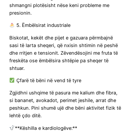
shmangni plotësisht nëse keni probleme me
presionin.
5. Ëmbëlsirat industriale
Biskotat, kekët dhe pijet e gazuara përmbajnë
sasi të larta sheqeri, që nxisin shtimin në peshë
dhe rritjen e tensionit. Zëvendësojini me fruta të
freskëta ose ëmbëlsira shtëpie pa sheqer të
shtuar.
Çfarë të bëni në vend të tyre
Zgjidhni ushqime të pasura me kalium dhe fibra,
si bananet, avokadot, perimet jeshile, arrat dhe
peshkun. Pini shumë ujë dhe bëni aktivitet fizik të
lehtë çdo ditë.
**Këshilla e kardiologëve:**