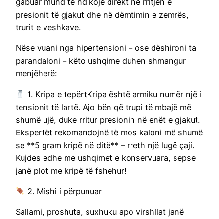
gabuar mund të ndikojë direkt në rritjen e
presionit të gjakut dhe në dëmtimin e zemrës,
trurit e veshkave.
Nëse vuani nga hipertensioni – ose dëshironi ta
parandaloni – këto ushqime duhen shmangur
menjëherë:
1. Kripa e tepërtKripa është armiku numër një i
tensionit të lartë. Ajo bën që trupi të mbajë më
shumë ujë, duke rritur presionin në enët e gjakut.
Ekspertët rekomandojnë të mos kaloni më shumë
se **5 gram kripë në ditë** – rreth një lugë çaji.
Kujdes edhe me ushqimet e konservuara, sepse
janë plot me kripë të fshehur!
2. Mishi i përpunuar
Sallami, proshuta, suxhuku apo virshllat janë