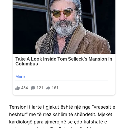
Tensioni i lartë i gjakut është një nga “vrasësit e
heshtur” më të rrezikshëm të shëndetit. Mjekët
kardiologë paralajmërojnë se çdo kafshatë e