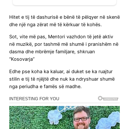
Hitet e tij të dashurisë e bënë të pëlqyer në skenë
dhe një nga zërat më të kërkuar të kohës.
Sot, vite më pas, Mentori vazhdon të jetë aktiv
në muzikë, por tashmë më shumë i pranishëm në
dasma dhe mbrëmje familjare, shkruan
“Kosovarja”
Edhe pse koha ka kaluar, ai duket se ka ruajtur
stilin e tij të njëjtë dhe nuk ka ndryshuar shumë
nga periudha e famës së madhe.