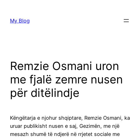
Skip
to
My Blog
content
Remzie Osmani uron
me fjalë zemre nusen
për ditëlindje
Këngëtarja e njohur shqiptare, Remzie Osmani, ka
uruar publikisht nusen e saj, Gezimën, me një
mesazh shumë të ndjerë në rrjetet sociale me