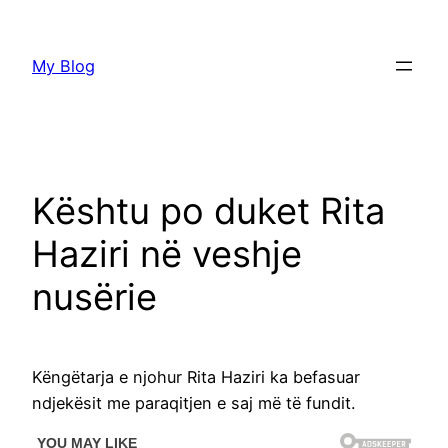
Skip
to
My Blog
content
Kështu po duket Rita
Haziri në veshje
nusërie
Këngëtarja e njohur Rita Haziri ka befasuar
ndjekësit me paraqitjen e saj më të fundit.