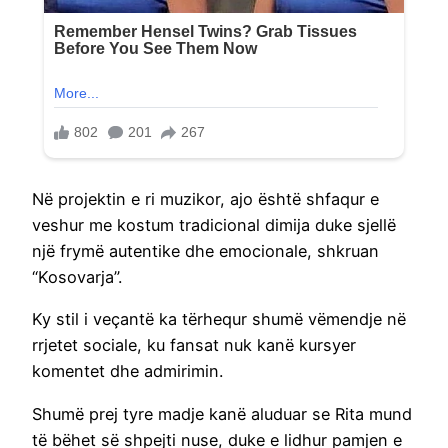
Në projektin e ri muzikor, ajo është shfaqur e
veshur me kostum tradicional dimija duke sjellë
një frymë autentike dhe emocionale, shkruan
“Kosovarja”.
Ky stil i veçantë ka tërhequr shumë vëmendje në
rrjetet sociale, ku fansat nuk kanë kursyer
komentet dhe admirimin.
Shumë prej tyre madje kanë aluduar se Rita mund
të bëhet së shpejti nuse, duke e lidhur pamjen e