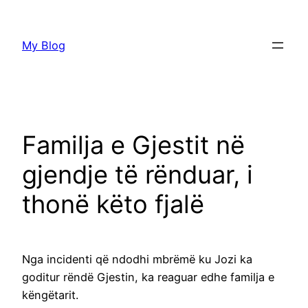
Skip
to
My Blog
content
Familja e Gjestit në
gjendje të rënduar, i
thonë këto fjalë
Nga incidenti që ndodhi mbrëmë ku Jozi ka
goditur rëndë Gjestin, ka reaguar edhe familja e
këngëtarit.