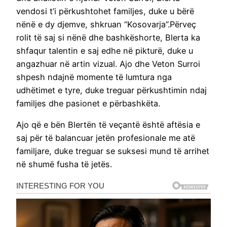
vendosi t’i përkushtohet familjes, duke u bërë
nënë e dy djemve, shkruan “Kosovarja”.Përveç
rolit të saj si nënë dhe bashkëshorte, Blerta ka
shfaqur talentin e saj edhe në pikturë, duke u
angazhuar në artin vizual. Ajo dhe Veton Surroi
shpesh ndajnë momente të lumtura nga
udhëtimet e tyre, duke treguar përkushtimin ndaj
familjes dhe pasionet e përbashkëta.
Ajo që e bën Blertën të veçantë është aftësia e
saj për të balancuar jetën profesionale me atë
familjare, duke treguar se suksesi mund të arrihet
në shumë fusha të jetës.