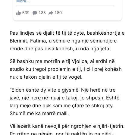
Pas lindjes së djalit të tij të dytë, bashkëshortja e
Blerimit, Fatima, u sëmurë nga një sëmundje e
rëndë dhe pas disa kohësh, u nda nga jeta.
Së bashku me motrën e tij Vjollca, ai erdhi në
studio ku tregoi problemin e tij, i cili prej kohësh
nuk e takon djalin e tij të vogël.
“Eiden është dy vite e gjysmë. Një herë në tre
javë, një herë në muaj e takoj, jo shpesh. Është
larg meje dhe nuk kam me çfarë të shkoj aty.
Shumë më ka marrë malli.
Vëllezërit kanë nevojë për ngrohjen e njëri-tjetrin.
Po rriten pa nënën, por të paktën jo pa njëri-