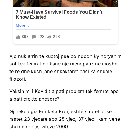
Ajo nuk arrin te kuptoj pse po ndodh ky ndryshim
sot tek femrat qe kane nje menopauz ne moshe
te re dhe kush jane shkaktaret pasi ka shume
filozofi.
Vaksinimi i Kovidit a pati problem tek femrat apo
a pati efekte anesore?
Gjinekologia Enriketa Kroi, është shprehur se
rastet 23 vjecare apo 25 vjec, 37 vjec i kam vene
shume re pas viteve 2000.