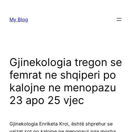
Skip
to
My Blog
content
Gjinekologia tregon se
femrat ne shqiperi po
kalojne ne menopazu
23 apo 25 vjec
Gjinekologia Enriketa Kroi, është shprehur se
vajzat sot po kalojne ne menopauz nga mosha