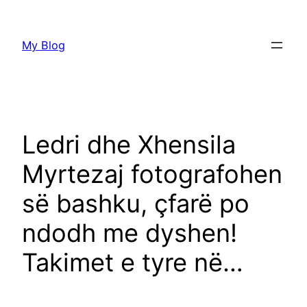
Skip
to
My Blog
content
Ledri dhe Xhensila
Myrtezaj fotografohen
së bashku, çfarë po
ndodh me dyshen!
Takimet e tyre në…