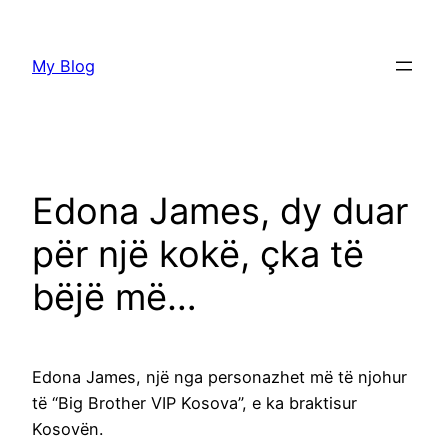
Skip
to
My Blog
content
Edona James, dy duar
për një kokë, çka të
bëjë më…
Edona James, një nga personazhet më të njohur
të “Big Brother VIP Kosova”, e ka braktisur
Kosovën.