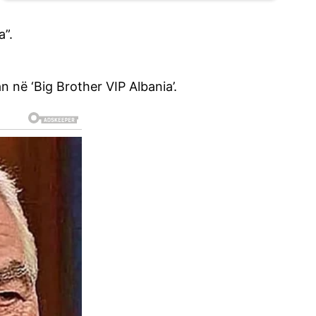
a”.
n në ‘Big Brother VIP Albania’.