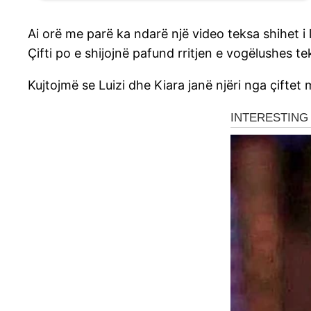
Ai orë me parë ka ndarë një video teksa shihet i
Çifti po e shijojnë pafund rritjen e vogëlushes 
Kujtojmë se Luizi dhe Kiara janë njëri nga çiftet