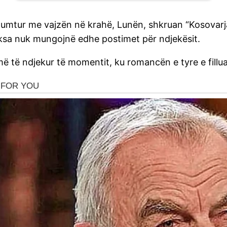
 lumtur me vajzën në krahë, Lunën, shkruan “Kosovarj
teksa nuk mungojnë edhe postimet për ndjekësit.
 më të ndjekur të momentit, ku romancën e tyre e fillua