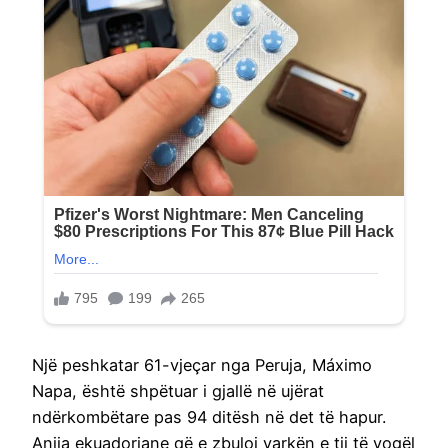
Një peshkatar 61-vjeçar nga Peruja, Máximo
Napa, është shpëtuar i gjallë në ujërat
ndërkombëtare pas 94 ditësh në det të hapur.
Anija ekuadoriane që e zbuloi varkën e tij të vogël