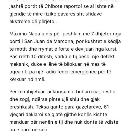
jashtë portit të Chibote raportoi se ai ishte në
gjendje të mirë fizike pavarësisht sfidave
ekstreme që përjetoi.
Máximo Napa u nis për peshkim më 7 dhjetor nga
porti i San Juan de Marcona, por kushtet e këqija
të motit dhe rrymat e forta e devijuan nga kursi.
Pas rreth 10 ditësh, varka e tij pësoi një defekt
mekanik, duke e lënë të bllokuar në mes të
oqeanit, pa një radio fener emergjence për të
kërkuar ndihmë.
Për të mbijetuar, ai konsumoi buburreca, peshq
dhe zogj, ndërsa pinte ujë shiu dhe gjak
breshkash. Teksa qante para gazetarëve, 61-
vjeçari deklaroi se gjatë gjithë kohës kishte
menduar për nënën e tij dhe nuk donte të vdiste
pa e parë përsëri.