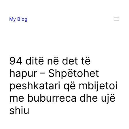
Skip
to
My Blog
content
94 ditë në det të
hapur – Shpëtohet
peshkatari që mbijetoi
me buburreca dhe ujë
shiu