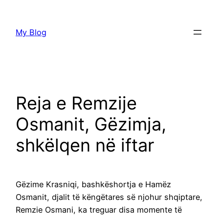
Skip
to
My Blog
content
Reja e Remzije
Osmanit, Gëzimja,
shkëlqen në iftar
Gëzime Krasniqi, bashkëshortja e Hamëz
Osmanit, djalit të këngëtares së njohur shqiptare,
Remzie Osmani, ka treguar disa momente të