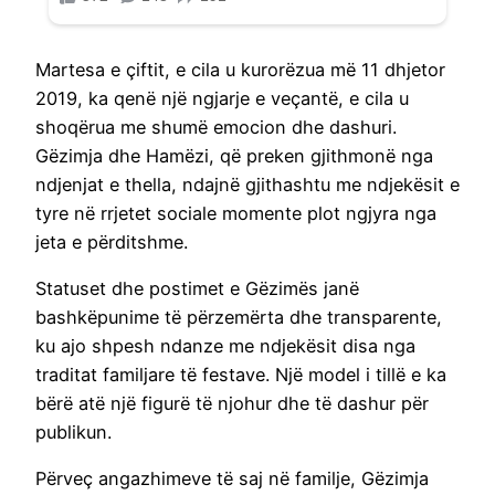
Martesa e çiftit, e cila u kurorëzua më 11 dhjetor
2019, ka qenë një ngjarje e veçantë, e cila u
shoqërua me shumë emocion dhe dashuri.
Gëzimja dhe Hamëzi, që preken gjithmonë nga
ndjenjat e thella, ndajnë gjithashtu me ndjekësit e
tyre në rrjetet sociale momente plot ngjyra nga
jeta e përditshme.
Statuset dhe postimet e Gëzimës janë
bashkëpunime të përzemërta dhe transparente,
ku ajo shpesh ndanze me ndjekësit disa nga
traditat familjare të festave. Një model i tillë e ka
bërë atë një figurë të njohur dhe të dashur për
publikun.
Përveç angazhimeve të saj në familje, Gëzimja