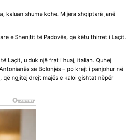
nua, kaluan shume kohe. Mijëra shqiptarë janë
are e Shenjtit të Padovës, që këtu thirret i Laçit.
 Laçit, u duk një frat i huaj, italian. Quhej
Antonianës së Bolonjës – po krejt i panjohur në
 që ngjitej drejt majës e kaloi gishtat nëpër