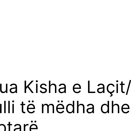
ua Kisha e Laçit
li të mëdha dhe
ptarë