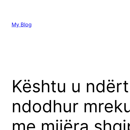
Skip
to
content
My Blog
Kështu u ndërt
ndodhur mrekul
me mijëra shqi