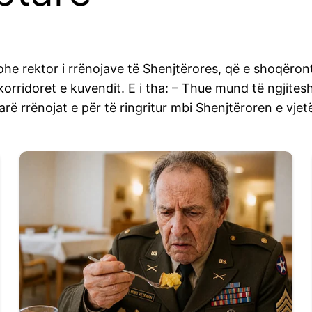
kohe rektor i rrënojave të Shenjtërores, që e shoqëron
orridoret e kuvendit. E i tha: – Thue mund të ngjitesh
rë rrënojat e për të ringritur mbi Shenjtëroren e vjetë