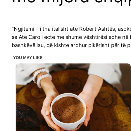
“Ngjitemi – i tha italisht atë Robert Ashtës, aso
se Atë Caroli ecte me shumë vështirësi edhe në k
bashkëvëllau, që kishte ardhur pikërisht për të pa