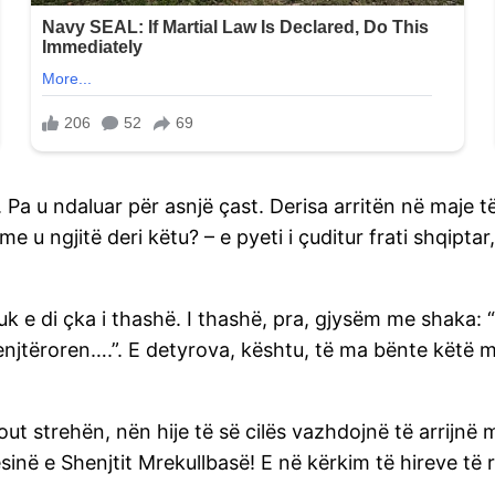
je. Pa u ndaluar për asnjë çast. Derisa arritën në maje
 u ngjitë deri këtu? – e pyeti i çuditur frati shqiptar, f
e di çka i thashë. I thashë, pra, gjysëm me shaka: 
tëroren….”. E detyrova, kështu, të ma bënte këtë mreku
dout strehën, nën hije të së cilës vazhdojnë të arrijnë
në e Shenjtit Mrekullbasë! E në kërkim të hireve të r