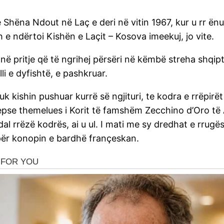
ë e Shëna Ndout në Laç e deri në vitin 1967, kur u rr ë
 e ndërtoi Kishën e Laçit – Kosova imeekuj, jo vite.
, në pritje që të ngrihej përsëri në këmbë streha shqipt
li e dyfishtë, e pashkruar.
 kishin pushuar kurrë së ngjituri, te kodra e rrëpirët të
epse themelues i Korit të famshëm Zecchino d’Oro të 
l rrëzë kodrës, ai u ul. I mati me sy dredhat e rrugës,
 për konopin e bardhë françeskan.