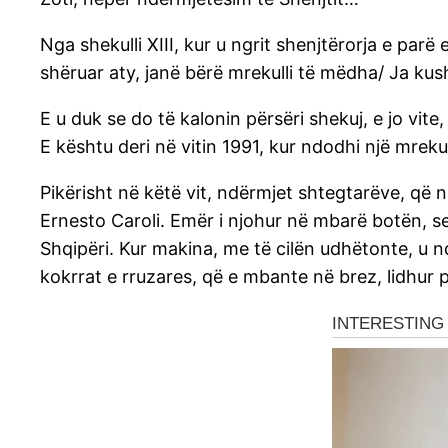
Nga shekulli XIII, kur u ngrit shenjtërorja e par
shëruar aty, janë bërë mrekulli të mëdha/ Ja kush
E u duk se do të kalonin përsëri shekuj, e jo vite
E kështu deri në vitin 1991, kur ndodhi një mrekul
Pikërisht në këtë vit, ndërmjet shtegtarëve, që nuk
Ernesto Caroli. Emër i njohur në mbarë botën, s
Shqipëri. Kur makina, me të cilën udhëtonte, u nda
kokrrat e rruzares, që e mbante në brez, lidhur