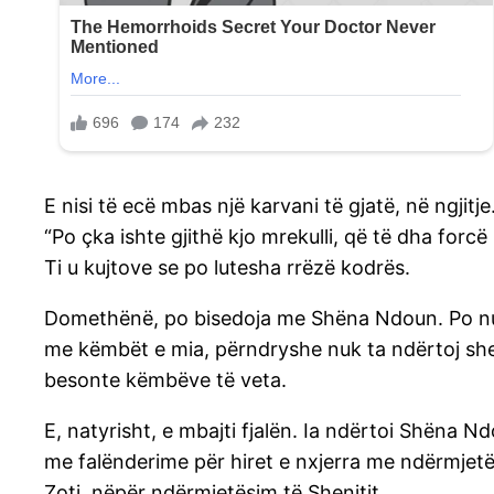
E nisi të ecë mbas një karvani të gjatë, në ngjit
“Po çka ishte gjithë kjo mrekulli, që të dha forcë me
Ti u kujtove se po lutesha rrëzë kodrës.
Domethënë, po bisedoja me Shëna Ndoun. Po nuk 
me këmbët e mia, përndryshe nuk ta ndërtoj shenj
besonte këmbëve të veta.
E, natyrisht, e mbajti fjalën. Ia ndërtoi Shëna N
me falënderime për hiret e nxjerra me ndërmjetësi
Zoti, nëpër ndërmjetësim të Shenjtit…