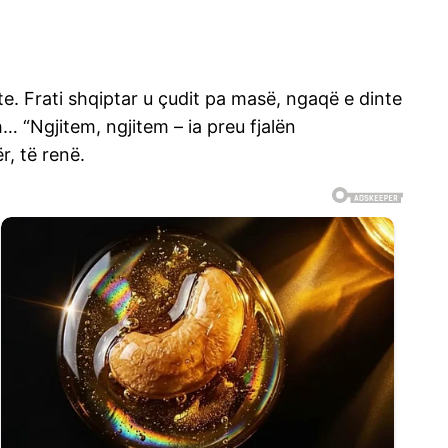
te. Frati shqiptar u çudit pa masë, ngaqë e dinte
… “Ngjitem, ngjitem – ia preu fjalën
r, të renë.