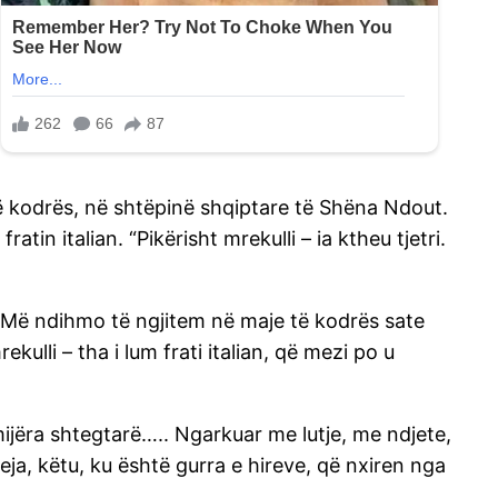
 të kodrës, në shtëpinë shqiptare të Shëna Ndout.
ratin italian. “Pikërisht mrekulli – ia ktheu tjetri.
“Më ndihmo të ngjitem në maje të kodrës sate
lli – tha i lum frati italian, që mezi po u
 mijëra shtegtarë….. Ngarkuar me lutje, me ndjete,
eja, këtu, ku është gurra e hireve, që nxiren nga